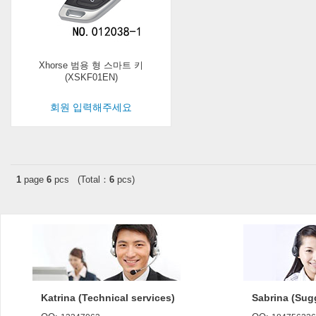
Xhorse 범용 형 스마트 키
(XSKF01EN)
회원 입력해주세요
1
page
6
pcs (Total：
6
pcs)
Katrina (Technical services)
Sabrina (Sug