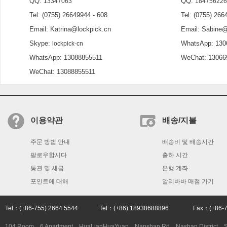
QQ:
QQ:
13347063
184756226
Tel: (0755) 26649944 - 608
Tel: (0755) 2664
Email: Katrina@lockpick.cn
Email: Sabine@l
Skype:
WhatsApp: 130
lockpick-cn
WhatsApp: 13088855511
WeChat: 13066
WeChat: 13088855511
이용약관
배송/지불
주문 방법 안내
배송비 및 배송시간
팔로우합시다
출하 시간
통관 및 세금
은행 계좌
포인트에 대해
알리바바 매점 가기
Tel：(+86-755) 2664 5544 Tel：(+86) 18938688896 Fax：(+86
104 Room，6 Apartment，HuaLianHuaYuan，Nanshan Rd，Nashan District，