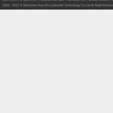
2002 - 2022 © Shenzhen Hua Shi Locksmith Technology Co.Ltd All Right Reserv