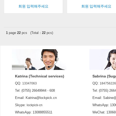
회원 입력해주세요
회원 입력해주세요
1
page
22
pcs (Total：
22
pcs)
Katrina (Technical services)
Sabrina (Sug
QQ:
QQ:
13347063
184756226
Tel: (0755) 26649944 - 608
Tel: (0755) 2664
Email: Katrina@lockpick.cn
Email: Sabine@l
Skype:
WhatsApp: 130
lockpick-cn
WhatsApp: 13088855511
WeChat: 13066