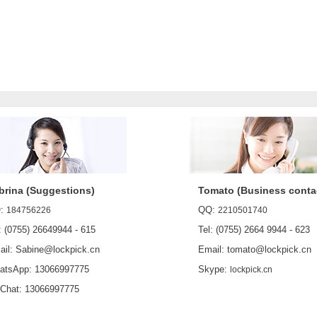
brina (Suggestions)
Tomato (Business conta
:
QQ:
184756226
2210501740
 (0755) 26649944 - 615
Tel: (0755) 2664 9944 - 623
l: Sabine@lockpick.cn
Email: tomato@lockpick.cn
sApp: 13066997775
Skype:
lockpick.cn
at: 13066997775