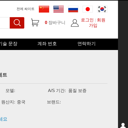
전에 싸이트
로그인
회원
|
0
장바구니
가입
기술 문장
계좌 번호
연락하기
 세트
모델:
A/S 기간:
품질 보증
원산지:
중국
브랜드:
세요