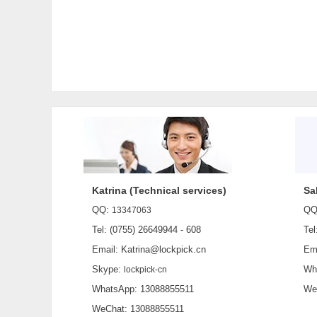
Katrina (Technical services)
Sa
QQ:
QQ
13347063
Tel: (0755) 26649944 - 608
Tel:
Email: Katrina@lockpick.cn
Emai
Skype:
What
lockpick-cn
WhatsApp: 13088855511
WeCh
WeChat: 13088855511